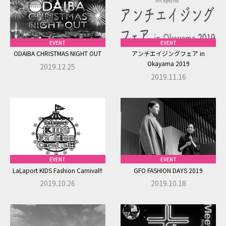
EVENT
EVENT
ODAIBA CHRISTMAS NIGHT OUT
アンチエイジングフェア in
Okayama 2019
2019.12.25
2019.11.16
EVENT
EVENT
LaLaport KIDS Fashion Carnival!!
GFO FASHION DAYS 2019
2019.10.26
2019.10.18