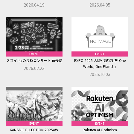
2026.04.19
2026.04.05
ポリシーを遵守いたします。
2.個人情報の収集
株式会社ドリーム・ラボは、必要な範囲で個人情報を収集す
ることがあります。
収集する個人情報の範囲は、利用目的を達成するために必要
EVENT
EVENT
な限度を超えないものとします。 また、収集するにあたって
スゴイ！ものまねコンサート in長崎
EXPO 2025 大阪・関西万博「One
は、適正かつ公正な手段により行い、法令により例外として
World, One Planet.」
2026.02.23
扱うことが認められている場合を除き、利用目的を予め公表
2025.10.03
するか、または取得後速やかにご本人に通知もしくは公表い
たします。
なお、ご本人から書面（インターネット上のWEBサイトの画
面等を含む）により直接個人情報を収集する場合には、法令
により例外として扱うことが認められている場合を除きそ
の都度予め利用目的を明示いたします。
EVENT
EVENT
3.個人情報の管理・保護について
KANSAI COLLECTION 2025AW
Rakuten AI Optimism