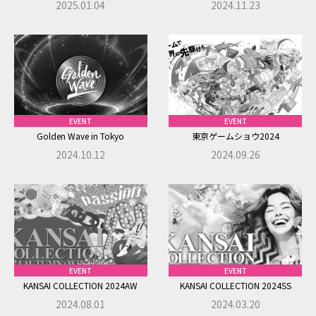
2025.01.04
2024.11.23
4.個人情報の利用
株式会社ドリーム・ラボは、ご本人の同意を得た場合、およ
び法令により例外として取り扱うことが認められている場
合を除き、収集した個人情報について、収集の際に予め明示
した目的または公表している利用目的においてのみ利用い
たします。
EVENT
EVENT
5.個人情報の提供
Golden Wave in Tokyo
東京ゲームショウ2024
株式会社ドリーム・ラボは、個人情報をご本人の同意なし
2024.10.12
2024.09.26
に、業務委託先以外の第三者に開示・提供することはありま
せん。 ただし、法令により開示を求められた場合、または裁
判所、警察等の公的機関から開示を求められた場合には、ご
本人の同意なく個人情報を開示・提供することがあります。
6.個人情報の開示および訂正等
株式会社ドリーム・ラボは、個人情報につきご本人または代
EVENT
EVENT
理人からの開示、訂正等（訂正、追加、削除、利用停止、消去ま
KANSAI COLLECTION 2024AW
KANSAI COLLECTION 2024SS
たは第三者への提供の停止をいう）を求められた場合には、
2024.08.01
2024.03.20