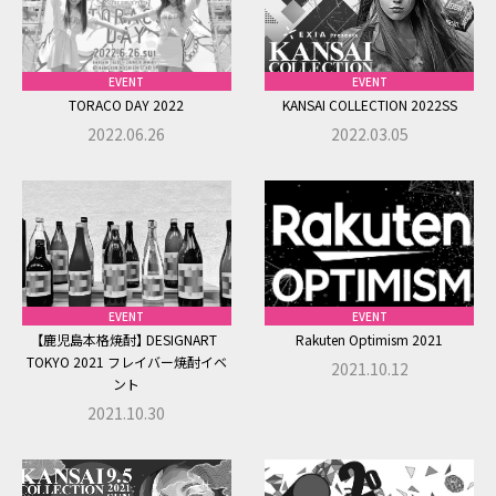
EVENT
EVENT
TORACO DAY 2022
KANSAI COLLECTION 2022SS
2022.06.26
2022.03.05
EVENT
EVENT
【鹿児島本格焼酎】 DESIGNART
Rakuten Optimism 2021
TOKYO 2021 フレイバー焼酎イベ
2021.10.12
ント
2021.10.30