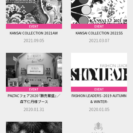
EVENT
EVENT
KANSAI COLLECTION 2021AW
KANSAI COLLECTION 2021SS
2021.09.05
2021.03.07
EVENT
EVENT
PALTACフェア2020『勝売繁盛』／
FASHION LEADERS -2019 AUTUMN
森下仁丹様ブース
& WINTER-
2020.01.31
2020.01.05