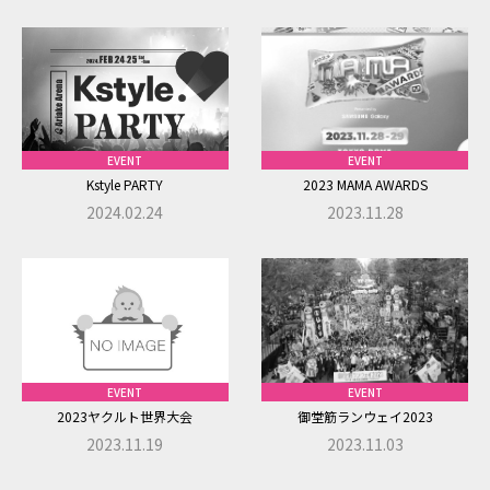
法令の規定に従い対応させていただきます。
7.社内体制の整備
株式会社ドリーム・ラボは、本プライバシーポリシーに基づ
き、個人情報の保護に関する社内規定を整備し、株式会社ド
リーム・ラボの役員・従業員等に対し、個人情報の取扱いにつ
EVENT
EVENT
いて明確な方針を示し、個人情報の保護に努めます。
Kstyle PARTY
2023 MAMA AWARDS
株式会社ドリーム・ラボは、個人情報の保護が十分に行われ
2024.02.24
2023.11.28
ているか社内で監査する体制を整備いたします。
8.見直し
個人情報の取扱いにつきましては、上記各項目の内容を適宜
見直し、改善してまいります。
9.お問い合わせ
EVENT
EVENT
2023ヤクルト世界大会
御堂筋ランウェイ2023
本プライバシーポリシーに関するお問い合わせにつきまし
2023.11.19
2023.11.03
ては、株式会社ドリーム・ラボで受け付けております。