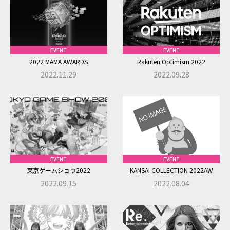
COMPANY
EVENT
EVENT
CONTACT
2022 MAMA AWARDS
Rakuten Optimism 2022
2022.11.29
2022.09.28
EVENT
EVENT
東京ゲームショウ2022
KANSAI COLLECTION 2022AW
2022.09.15
2022.08.04