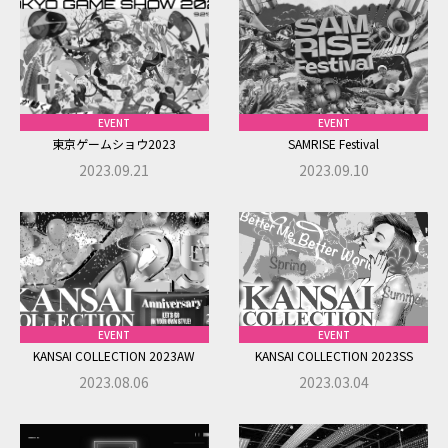
EVENT
EVENT
東京ゲームショウ2023
SAMRISE Festival
2023.09.21
2023.09.10
ABOUT
SERVICE
WORKS
EVENT
EVENT
KANSAI COLLECTION 2023AW
KANSAI COLLECTION 2023SS
2023.08.06
2023.03.04
STUDIO
VirtualSTUDIO