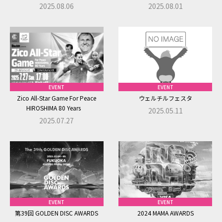
2025.08.06
2025.08.01
株式会社ドリーム・ラボが個人情報を取り扱う際には、管理
責任者を置き、適切な管理を行うこととし、また、外部から
の不正アクセスや紛失、破壊、改ざん等の危険に対しては適
切かつ合理的なレベルでの安全対策を実施するとともに、外
部への流出防止および個人情報の保護のために、必要かつ適
切な措置を講じます。
株式会社ドリーム・ラボは、個人情報に係るデータベース等
EVENT
EVENT
へのアクセス権を有する者を限定し社内においても不正な
Zico All-Star Game For Peace
ウェルチルフェスタ
HIROSHIMA 80 Years
利用がなされないよう厳重に管理いたします。
2025.05.11
2025.07.27
株式会社ドリーム・ラボは、個人情報の取扱いを外部に委託
することがあります。
この場合、グループ会社または個人情報を適正に取り扱って
いると認められる委託先（以下「業務委託先」という）を選定
し、委託契約等において、個人情報の管理秘密保持、再提供
の禁止等、個人情報の漏洩等がなきよう必要な事項を取り決
EVENT
EVENT
めるとともに適切な管理を実施させます。
第39回 GOLDEN DISC AWARDS
2024 MAMA AWARDS