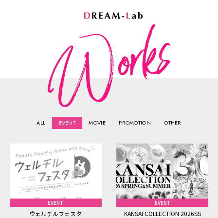
個人情報保護の取り組みについて
プライバシーポリシー
本プライバシーポリシーは、株式会社ドリーム・ラボが収集
ALL
EVENT
MOVIE
PROMOTION
OTHER
し、利用する全ての個人情報をその対象として、株式会社ド
リーム・ラボの個人情報に関する基本的指針を定めるもので
す。
1.法令の遵守
株式会社ドリーム・ラボは、個人情報を取り扱うにあたって
EVENT
EVENT
は、「個人情報の保護に関する法律」をはじめとする個人情
ウェルチルフェスタ
KANSAI COLLECTION 2026SS
報の保護に関する法令、ガイドラインおよび本プライバシー