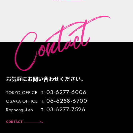
CONTACT
株式会社ドリーム・ラボが個人情報を取り扱う際には、管理
責任者を置き、適切な管理を行うこととし、また、外部から
の不正アクセスや紛失、破壊、改ざん等の危険に対しては適
切かつ合理的なレベルでの安全対策を実施するとともに、外
部への流出防止および個人情報の保護のために、必要かつ適
切な措置を講じます。
株式会社ドリーム・ラボは、個人情報に係るデータベース等
へのアクセス権を有する者を限定し社内においても不正な
利用がなされないよう厳重に管理いたします。
株式会社ドリーム・ラボは、個人情報の取扱いを外部に委託
お気軽にお問い合わせください。
することがあります。
03-6277-6006
TOKYO OFFICE
T:
この場合、グループ会社または個人情報を適正に取り扱って
06-6258-6700
OSAKA OFFICE
T:
いると認められる委託先（以下「業務委託先」という）を選定
03-6277-7526
し、委託契約等において、個人情報の管理秘密保持、再提供
Roppongi-Lab
T:
の禁止等、個人情報の漏洩等がなきよう必要な事項を取り決
CONTACT
めるとともに適切な管理を実施させます。