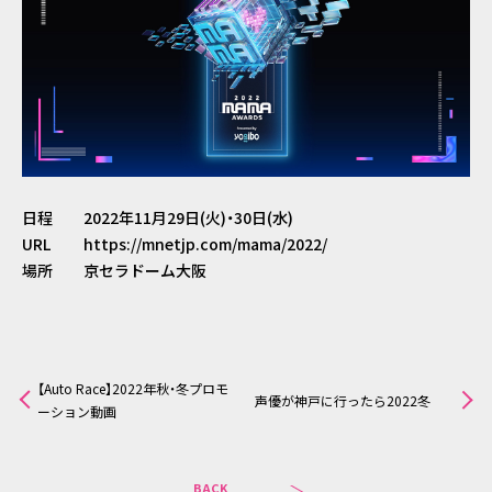
ポリシーを遵守いたします。
2.個人情報の収集
株式会社ドリーム・ラボは、必要な範囲で個人情報を収集す
ABOUT
ることがあります。
収集する個人情報の範囲は、利用目的を達成するために必要
SERVICE
な限度を超えないものとします。 また、収集するにあたって
日程
2022年11月29日(火)・30日(水)
は、適正かつ公正な手段により行い、法令により例外として
URL
https://mnetjp.com/mama/2022/
WORKS
扱うことが認められている場合を除き、利用目的を予め公表
場所
京セラドーム大阪
するか、または取得後速やかにご本人に通知もしくは公表い
STUDIO
たします。
なお、ご本人から書面（インターネット上のWEBサイトの画
VirtualSTUDIO
面等を含む）により直接個人情報を収集する場合には、法令
【Auto Race】2022年秋・冬プロモ
により例外として扱うことが認められている場合を除きそ
声優が神戸に行ったら2022冬
ーション動画
COMPANY
の都度予め利用目的を明示いたします。
3.個人情報の管理・保護について
BACK