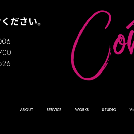
ください。
006
700
526
ABOUT
SERVICE
WORKS
STUDIO
Vi