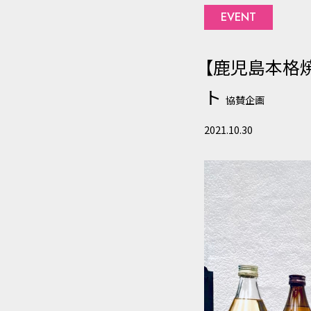
株式会社ドリーム・ラボは、個
EVENT
護に関する法令、ガイドライ
2.個人情報の収集
【鹿児島本格焼酎
株式会社ドリーム・ラボは、
ト
協賛企画
収集する個人情報の範囲は、利
適正かつ公正な手段により行
2021.10.30
または取得後速やかにご本人
なお、ご本人から書面（インタ
り例外として扱うことが認め
3.個人情報の管理・保護に
株式会社ドリーム・ラボが個人
アクセスや紛失、破壊、改ざ
防止および個人情報の保護の