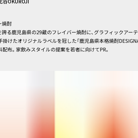
ることがあります。
比谷OKUROJI
訂正等
ー焼酎
人情報につきご本人または代理人からの開示、訂正等（訂正、追加
を誇る鹿児島県の29蔵のフレイバー焼酎に、グラフィックアー
）を求められた場合には、法令の規定に従い対応させていただき
」が手掛けたオリジナルラベルを冠した「鹿児島県本格焼酎DESIGNAR
料配布。家飲みスタイルの提案を若者に向けてPR。
本プライバシーポリシーに基づき、個人情報の保護に関する社内
し、個人情報の取扱いについて明確な方針を示し、個人情報の保
個人情報の保護が十分に行われているか社内で監査する体制を整
ては、上記各項目の内容を適宜見直し、改善してまいります。
するお問い合わせにつきましては、株式会社ドリーム・ラボで受