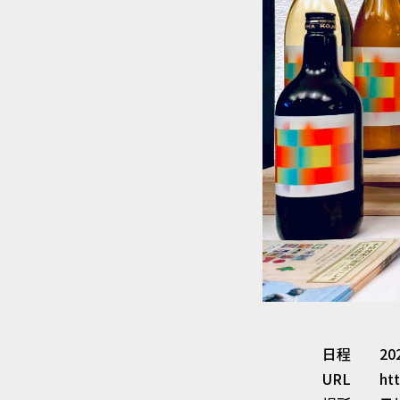
株式会社ドリーム・ラボは、
なされないよう厳重に管理い
株式会社ドリーム・ラボは、
この場合、グループ会社または
委託契約等において、個人情
もに適切な管理を実施させま
4.個人情報の利用
株式会社ドリーム・ラボは、
き、収集した個人情報につい
5.個人情報の提供
株式会社ドリーム・ラボは、個
日程
20
ただし、法令により開示を求
URL
ht