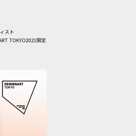
、削除、利用停止、消去または
ティスト
ます。
T TOKYO2021限定
規定を整備し、株式会社ドリー
護に努めます。
備いたします。
け付けております。