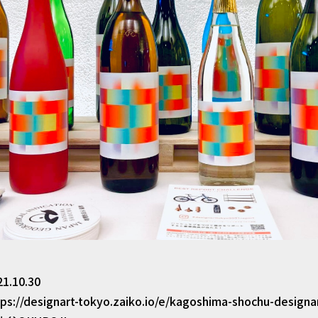
個人情報に係るデータベース等へのアクセス権を有する者を限定
たします。
個人情報の取扱いを外部に委託することがあります。
個人情報を適正に取り扱っていると認められる委託先（以下「業
報の管理秘密保持、再提供の禁止等、個人情報の漏洩等がなきよ
す。
ご本人の同意を得た場合、および法令により例外として取り扱う
て、収集の際に予め明示した目的または公表している利用目的に
人情報をご本人の同意なしに、業務委託先以外の第三者に開示・
21.10.30
められた場合、または裁判所、警察等の公的機関から開示を求め
tps://designart-tokyo.zaiko.io/e/kagoshima-shochu-designa