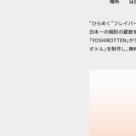
なく個人情報を開示・提供す
場所
日
6.個人情報の開示および
“ひらめく”フレイバ
株式会社ドリーム・ラボは、個
日本一の焼酎の蔵数
第三者への提供の停止をいう
「YOSHIROTTEN
ボトル」を制作し、無
7.社内体制の整備
株式会社ドリーム・ラボは、
ム・ラボの役員・従業員等に対
株式会社ドリーム・ラボは、
8.見直し
個人情報の取扱いにつきまし
9.お問い合わせ
本プライバシーポリシーに関