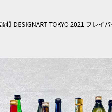
人情報を取り扱うにあたっては、「個人情報の保護に関する法律
ンおよび本プライバシーポリシーを遵守いたします。
】 DESIGNART TOKYO 2021 フレ
必要な範囲で個人情報を収集することがあります。
用目的を達成するために必要な限度を超えないものとします。 
い、法令により例外として扱うことが認められている場合を除き
に通知もしくは公表いたします。
ーネット上のWEBサイトの画面等を含む）により直接個人情報
られている場合を除きその都度予め利用目的を明示いたします
ついて
情報を取り扱う際には、管理責任者を置き、適切な管理を行うこ
ん等の危険に対しては適切かつ合理的なレベルでの安全対策を実
ために、必要かつ適切な措置を講じます。