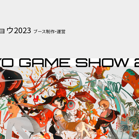
人情報を取り扱うにあたっては、「個人情報の保護に関する法律
ンおよび本プライバシーポリシーを遵守いたします。
ウ2023
ブース制作・運営
必要な範囲で個人情報を収集することがあります。
用目的を達成するために必要な限度を超えないものとします。 
い、法令により例外として扱うことが認められている場合を除き
に通知もしくは公表いたします。
ーネット上のWEBサイトの画面等を含む）により直接個人情報
られている場合を除きその都度予め利用目的を明示いたします
ついて
情報を取り扱う際には、管理責任者を置き、適切な管理を行うこ
ん等の危険に対しては適切かつ合理的なレベルでの安全対策を実
ために、必要かつ適切な措置を講じます。