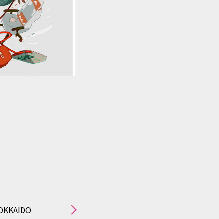
し社内においても不正な利用が
務委託先」という）を選定し、
う必要な事項を取り決めるとと
ことが認められている場合を除
おいてのみ利用いたします。
提供することはありません。
られた場合には、ご本人の同意
OKKAIDO