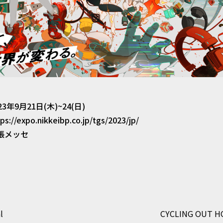
個人情報に係るデータベース等へのアクセス権を有する者を限定
たします。
個人情報の取扱いを外部に委託することがあります。
個人情報を適正に取り扱っていると認められる委託先（以下「業
報の管理秘密保持、再提供の禁止等、個人情報の漏洩等がなきよ
す。
23年9月21日(木)~24(日)
ps://expo.nikkeibp.co.jp/tgs/2023/jp/
張メッセ
ご本人の同意を得た場合、および法令により例外として取り扱う
て、収集の際に予め明示した目的または公表している利用目的に
人情報をご本人の同意なしに、業務委託先以外の第三者に開示・
められた場合、または裁判所、警察等の公的機関から開示を求め
l
CYCLING OUT H