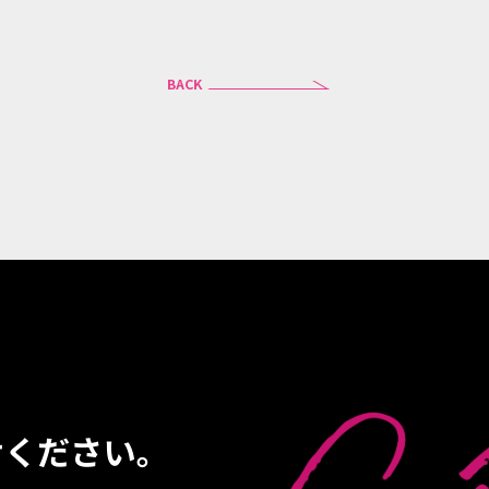
ることがあります。
訂正等
BACK
人情報につきご本人または代理人からの開示、訂正等（訂正、追加
）を求められた場合には、法令の規定に従い対応させていただき
本プライバシーポリシーに基づき、個人情報の保護に関する社内
し、個人情報の取扱いについて明確な方針を示し、個人情報の保
個人情報の保護が十分に行われているか社内で監査する体制を整
ては、上記各項目の内容を適宜見直し、改善してまいります。
ください。
するお問い合わせにつきましては、株式会社ドリーム・ラボで受