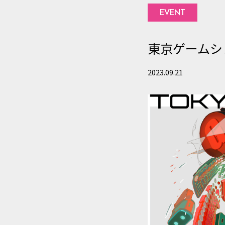
株式会社ドリーム・ラボは、個
EVENT
護に関する法令、ガイドライ
2.個人情報の収集
東京ゲームショ
株式会社ドリーム・ラボは、
2023.09.21
収集する個人情報の範囲は、利
適正かつ公正な手段により行
または取得後速やかにご本人
なお、ご本人から書面（インタ
り例外として扱うことが認め
3.個人情報の管理・保護に
株式会社ドリーム・ラボが個人
アクセスや紛失、破壊、改ざ
防止および個人情報の保護の