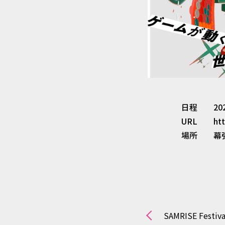
株式会社ドリーム・ラボは、
なされないよう厳重に管理い
株式会社ドリーム・ラボは、
この場合、グループ会社または
委託契約等において、個人情
もに適切な管理を実施させま
日程
20
URL
htt
4.個人情報の利用
場所
幕
株式会社ドリーム・ラボは、
き、収集した個人情報につい
5.個人情報の提供
株式会社ドリーム・ラボは、個
ただし、法令により開示を求
SAMRISE Festiva