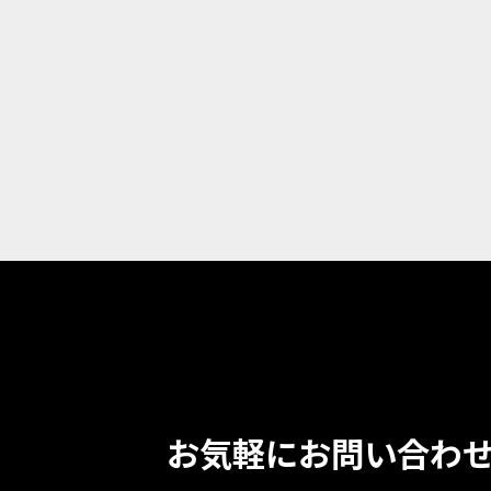
なく個人情報を開示・提供す
6.個人情報の開示および
株式会社ドリーム・ラボは、個
第三者への提供の停止をいう
7.社内体制の整備
株式会社ドリーム・ラボは、
ム・ラボの役員・従業員等に対
株式会社ドリーム・ラボは、
8.見直し
個人情報の取扱いにつきまし
お気軽にお問い合わせ
9.お問い合わせ
本プライバシーポリシーに関