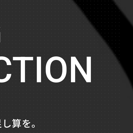
G
CTION
足し算を。