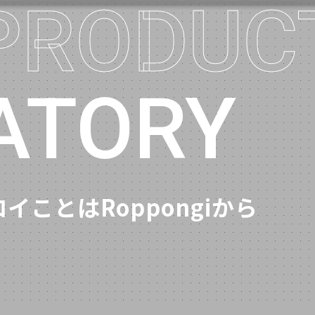
RV
 PRODUC
フジテレビ
マッチングⅣ
』特番
フジテレビ
めざましテレビ 特番
ATORY
BSスカパー
TOKIOカケル
BSフジ
ギリギリ昔話
テレビ東京
魔女に言われたい夜
イことはRoppongiから
TBS
競馬術～人馬のスス