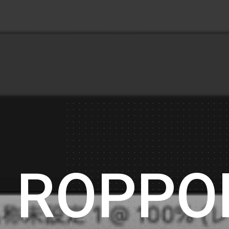
ミライ☆モンスター
有吉くんの正直さんぽ
今夜予定どうですか？
極楽とんぼのタイムリミット
ROPPO
データがない！
パパジャニWEST
宮根誠司の日本もうけ話