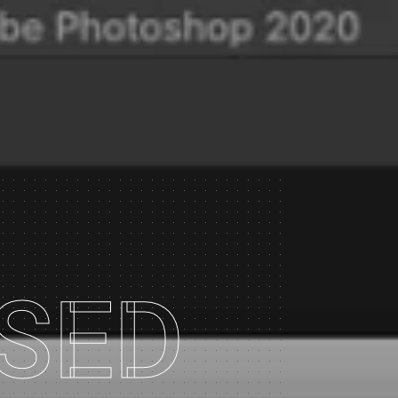
フジテレビ
TBS
テレビ大阪
dTV/dTVチャンネル/ひかりTV
ASED
ト
関西テレビ
プリ
TBS
中京テレビ