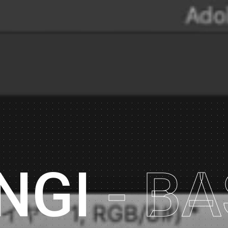
フジテレビ
坂上どうぶつ王国
フジテレビ
霜降りミキXIT
TBS
二択の王国
AbemaTV
Da-iCEのヂカン
NGI
関西テレビ
- B
どっちがホントコン
TBS
マサカの映像グラン
フジテレビ
100TAINER