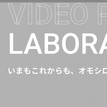
SE
VIDEO
バイキング（特番）
ミュージカル『ボディガード
LABOR
桃色Y談 裏ンキングSHOW
第二の人生物語
K-1 WORLD GP 2018
いまもこれからも、
オモシロ
坂上&指原のつぶれない店