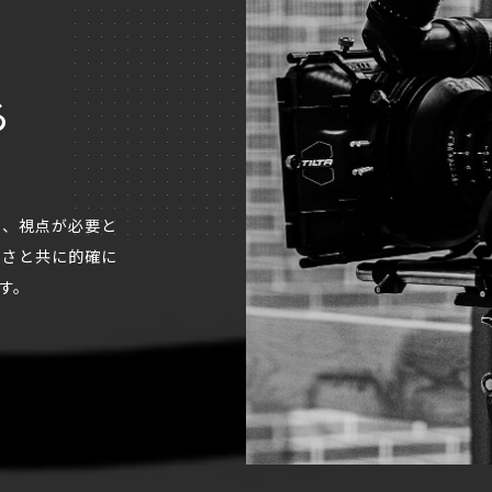
る
MP
観、視点が必要と
クさと共に的確に
す。